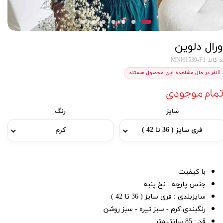
ورال دلوین
کالا: MNH1539-F1
1
نفر در حال مشاهده این محصول هستند
تمام موجودی
سایز
رنگ
فری سایز ( 36 تا 42 )
کرم
با کیفیت
جنس پارچه : نخ پنبه
سایزبندی : فری سایز ( 36 تا 42 )
رنگبندی:کرم - سبز تیره - سبز روشن
قد :‌ 85 سانتیمتر