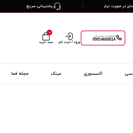
یز در صورت نیاز
پشتیبانی سریع
۰
مشاوره و پشتیبانی
09914600014
ورود / ثبت نام
سبد خرید
لسی
اکسسوری
عینک
مجله فما