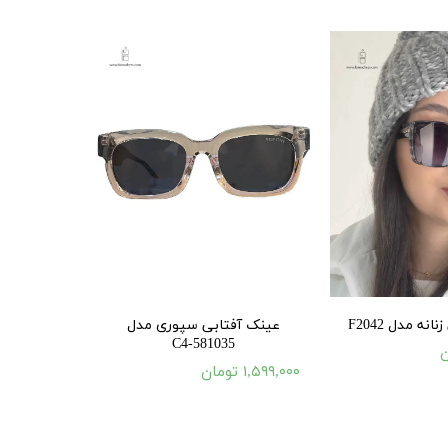
نه مدل F2042
عینک آفتابی سپوری مدل
581035-C4
۱,۵۹۹,۰۰۰ تومان