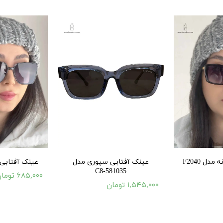
دل F2040
عینک آفتابی سپوری مدل
عینک آفتابی زنا
581035-C8
۶۸۵,۰۰۰ تومان
۱,۵۴۵,۰۰۰ تومان