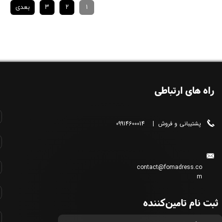
۱
۲
۳
بعدی
راه های ارتباطی
پشتیبانی و فروش | 09914600014
contact@fomadress.co
m
ثبت نام تامین‌کننده