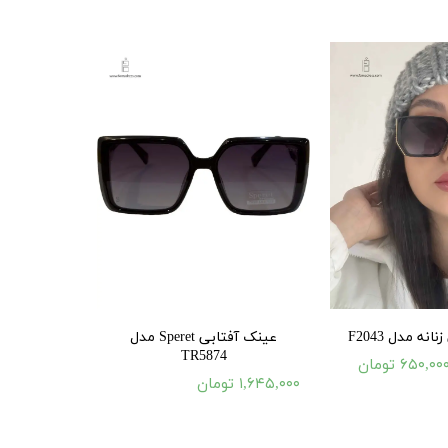
نه مدل F2043
عینک آفتابی Speret مدل
TR5874
۶۵۰,۰۰ تومان
۱,۶۴۵,۰۰۰ تومان