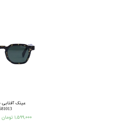
عینک آفتابی 
581013-C2
۱,۵۹۹,۰۰۰ تومان