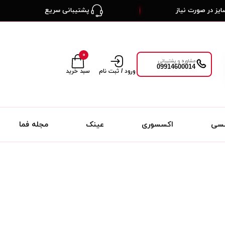
یز در صورت نیاز
پشتیبانی سریع
۰
مشاوره و پشتیبانی
09914600014
ورود / ثبت نام
سبد خرید
لسی
اکسسوری
عینک
مجله فما