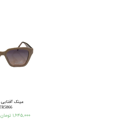
TR5866 کرم
۱,۶۴۵,۰۰۰ تومان