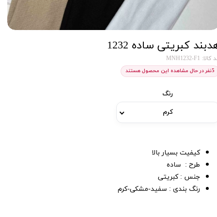
دبند کبریتی ساده 1232
کالا: MNH1232-F1
5
نفر در حال مشاهده این محصول هستند
رنگ
کرم
کیفیت بسیار بالا
طرح : ساده
جنس : کبریتی
رنگ بندی : سفید-مشکی-کرم