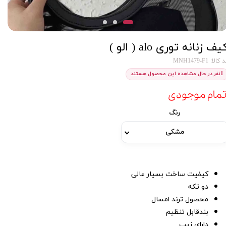
یف زنانه توری alo ( الو )
کالا: MNH1479-F1
1
نفر در حال مشاهده این محصول هستند
تمام موجودی
رنگ
مشکی
کیفیت ساخت بسیار عالی
دو تکه
محصول ترند امسال
بندقابل تنظیم
دارای زیپ