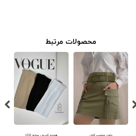
​محصولات مرتبط
★
★
★
★
★
دامن دوجیب کتان
هدبند کبریتی ساده 1232