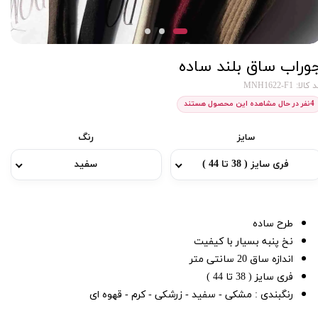
وراب ساق بلند ساده
کالا: MNH1622-F1
4
نفر در حال مشاهده این محصول هستند
سایز
رنگ
فری سایز ( 38 تا 44 )
سفید
طرح ساده
نخ پنبه بسیار با کیفیت
اندازه ساق 20 سانتی متر
فری سایز ( 38 تا 44 )
رنگبندی : مشکی - سفید - زرشکی - کرم - قهوه ای