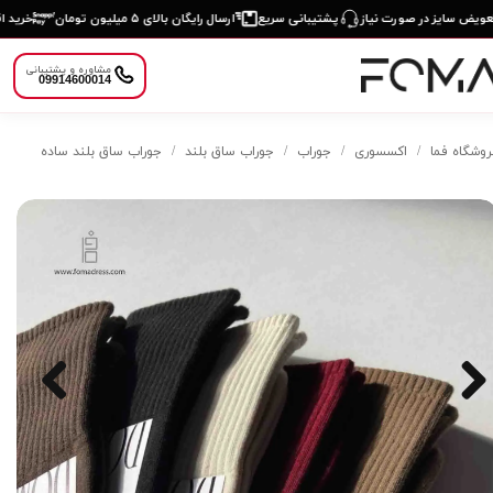
یض سایز در صورت نیاز
پشتیبانی سریع
ارسال رایگان بالای ۵ میلیون تومان
خرید اقس
مشاوره و پشتیبانی
09914600014
روشگاه فما
اکسسوری
جوراب
جوراب ساق بلند
جوراب ساق بلند ساده
دسته‌بندی
محصولات
×
هر چیزی که نیاز
داری اینجاست