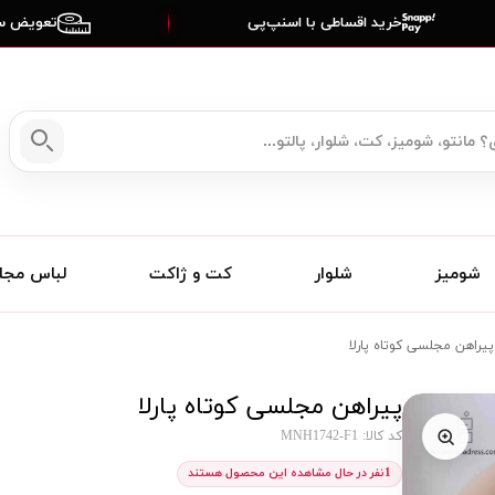
خرید اقساطی با اسنپ‌پی
تعویض سا
شومیز
شلوار
کت و ژاکت
لباس مج
پیراهن مجلسی کوتاه پارلا
پیراهن مجلسی کوتاه پارلا
کد کالا: MNH1742-F1
1
نفر در حال مشاهده این محصول هستند