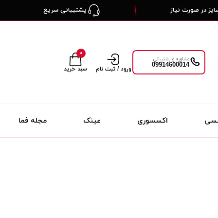
یز در صورت نیاز
پشتیبانی سریع
۰
مشاوره و پشتیبانی
09914600014
ورود / ثبت نام
سبد خرید
لسی
اکسسوری
عینک
مجله فما