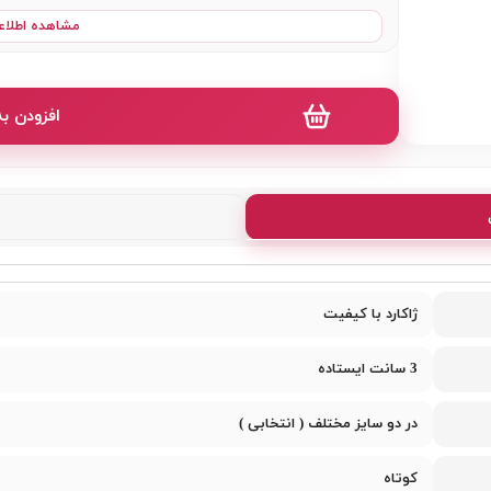
جنس ژاکارد با کیفیت
مشاهده اطلاع
طرحدار
آستین کوتاه
افزودن ب
یقه ۳ سانت ایستاده
پشت یقه دکمه
دارای کمربند
شیک و با کیفیت
مناسب مجالس و مهمانی
ژاکارد با کیفیت
ترند و الگانت
3 سانت ایستاده
رنگبندی : کرم - گلد - سبزپاستلی
در دو سایز مختلف ( انتخابی )
کوتاه