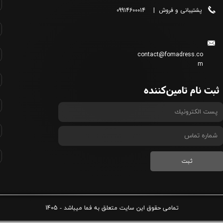
پشتیبانی و فروش | 09914600014
contact@fomadress.co
m
ثبت نام تامین‌کننده
ثبت
1405
​تمامی حقوق این سایت متعلق به
فما
میباشد -