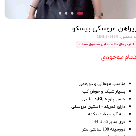
یراهن عروسکی بیسکو
 محصول: MNH1714-F0
1
نفر در حال مشاهده این محصول هستند
تمام موجودی
مناسب مهمانی و دورهمی
بسیار شیک و خوش کپ
جنس پارچه ژاکارد شاینی
دارای کمربند - آستین عروسکی
یقه گرد - پشت دکمه
فری سایز 36 تا 44
دورسینه 108 سانتی متر