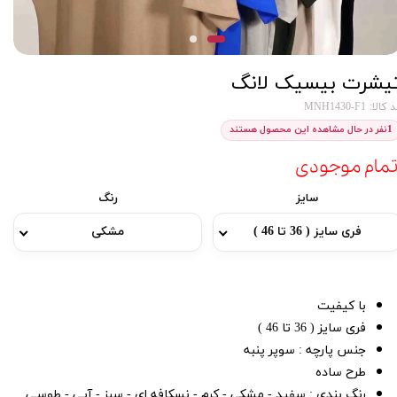
یشرت بیسیک لانگ
کالا: MNH1430-F1
1
نفر در حال مشاهده این محصول هستند
تمام موجودی
سایز
رنگ
فری سایز ( 36 تا 46 )
مشکی
با کیفیت
فری سایز ( 36 تا 46 )
جنس پارچه : سوپر پنبه
طرح ساده
رنگ بندی : سفید - مشکی - کرم - نسکافه ای - سبز - آبی - طوسی