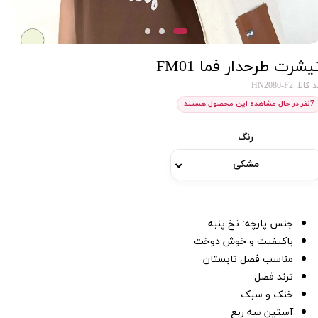
یشرت طرحدار فما FM01
کالا: HN2080-F2
7
نفر در حال مشاهده این محصول هستند
رنگ
مشکی
جنس پارچه: نخ پنبه
باکیفیت و خوش دوخت
مناسب فصل تابستان
ترند فصل
خنک و سبک
آستین سه ربع