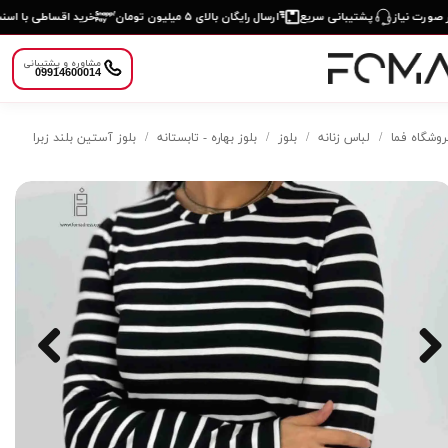
ورت نیاز
پشتیبانی سریع
ارسال رایگان بالای ۵ میلیون تومان
خرید اقساطی با اسنپ
مشاوره و پشتیبانی
09914600014
روشگاه فما
لباس زنانه
بلوز
بلوز بهاره - تابستانه
بلوز آستین بلند زبرا
دسته‌بندی
محصولات
×
هر چیزی که نیاز
داری اینجاست