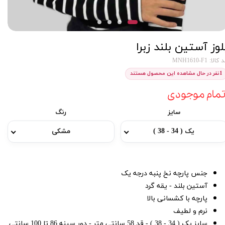
لوز آستین بلند زبرا
کالا: MNH1610-F1
1
نفر در حال مشاهده این محصول هستند
تمام موجودی
سایز
رنگ
یک ( 34 - 38 )
مشکی
جنس پارچه نخ پنبه درجه یک
آستین بلند - یقه گرد
پارچه با کشسانی بالا
نرم و لطیف
سایز یک ( 34 - 38 ) - قد 58 سانتی متر - دور سینه 86 تا 100 سانتی