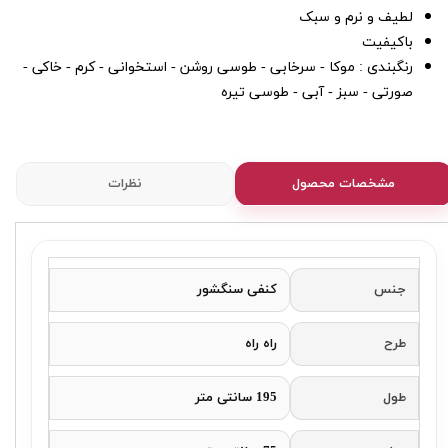
لطیف و نرم و سبک
باکیفیت
رنگبندی : موکا - سرخابی - طوسی روشن - استخوانی - کرم - خاکی -
صورتی - سبز - آبی - طوسی تیره
مشخصات محصول
نظرات
جنس
کنفی سنگشور
طرح
راه راه
طول
195 سانتی متر