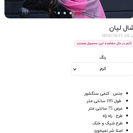
ال لیان
کالا: MNH1796-F5
3
نفر در حال مشاهده این محصول هستند
رنگ
کرم
جنس : کنفی سنگشور
طول 195 سانتی متر
عرض 75 سانتی متر
طرح : راه راه
طرح شیک و خنک
اصلا سُر نمیخورد