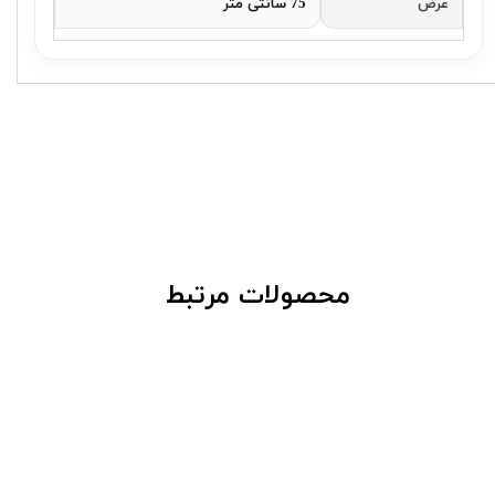
عرض
75 سانتی متر
​محصولات مرتبط