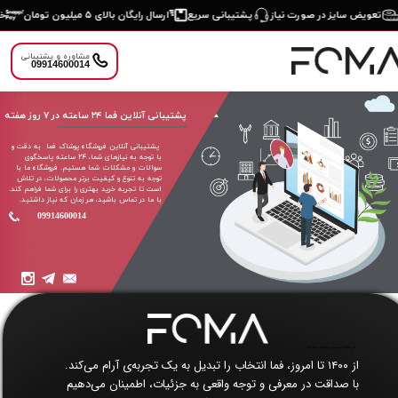
تعویض سایز در صورت نیاز
پشتیبانی سریع
ارسال رایگان بالای ۵ میلیون تومان
خر
مشاوره و پشتیبانی
09914600014
​​پشتیبانی آنلاین فما ۲۴ ساعته در ۷ روز هفته
دسته‌بندی
پشتیبانی آنلاین فروشگاه پوشاک فما به دقت و
با توجه به نیازهای شما، ۲۴ ساعته پاسخگوی
محصولات
×
سوالات و مشکلات شما هستیم. فروشگاه ما با
توجه به تنوع و کیفیت برتر محصولات، در تلاش
هر چیزی که نیاز
است تا تجربه خرید بهتری را برای شما فراهم کند.
با ما در تماس باشید، هر زمان که نیاز داشتید.
داری اینجاست
09914600014
فروشگاه اینترنتی پوشاک زنانه فما​​​​​​​
از ۱۴۰۰ تا امروز، فما انتخاب را تبدیل به یک تجربه‌ی آرام می‌کند.
با صداقت در معرفی و توجه واقعی به جزئیات، اطمینان می‌دهیم