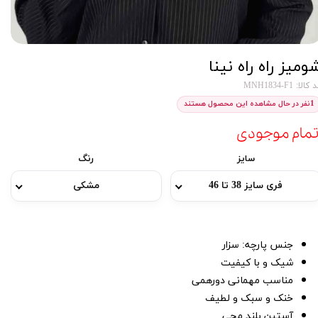
ومیز راه راه نینا
کالا: MNH1834-F1
1
نفر در حال مشاهده این محصول هستند
تمام موجودی
سایز
رنگ
فری سایز 38 تا 46
مشکی
جنس پارچه: سزار
شیک و با کیفیت
مناسب مهمانی دورهمی
خنک و سبک و لطیف
آستین بلند مچی