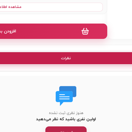
قد بلوز 71 سانتی متر - دور سینه 146 سانتی متر
مشاهده اطلاع
قد شلوار 105 سانتی متر - دور کمر حالت عادی 64 سانتی متر ( حالت کشیده شده 126 سانتی متر )
طرح راه راه بلوز - طرح شلوار ساده
افزودن ب
کشسانی بالا - آستین بلند - یقه گرد
نظرات
هنوز نظری ثبت نشده
اولین نفری باشید که نظر می‌دهید