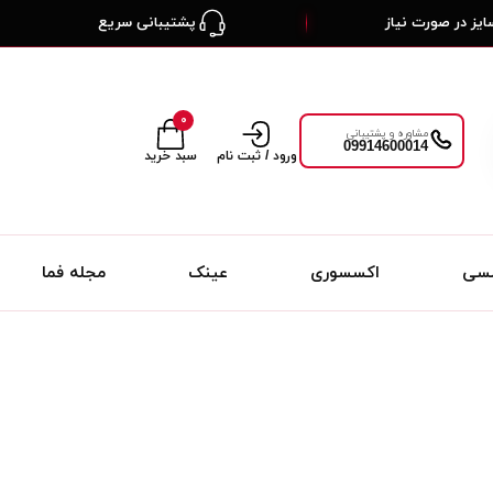
یز در صورت نیاز
پشتیبانی سریع
۰
مشاوره و پشتیبانی
09914600014
ورود / ثبت نام
سبد خرید
لسی
اکسسوری
عینک
مجله فما