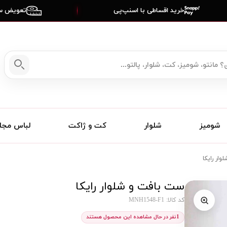
خرید اقساطی با اسنپ‌پی
تعویض سا
شومیز
شلوار
کت و ژاکت
لباس مج
ار رایکا
ست بافت و شلوار رایکا
کد کالا: MNH1548-F1
1
نفر در حال مشاهده این محصول هستند