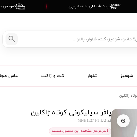
خرید اقساطی با اسنپ‌پی
تعویض سا
شومیز
شلوار
کت و ژاکت
لباس مج
تاه ژاکلین
پافر سیلیکونی کوتاه ژاکلین
کد کالا: MNH1527-F1
1
نفر در حال مشاهده این محصول هستند