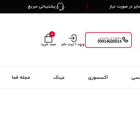
یز در صورت نیاز
پشتیبانی سریع
۰
مشاوره و پشتیبانی
09914600014
ورود / ثبت نام
سبد خرید
لسی
اکسسوری
عینک
مجله فما