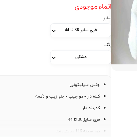
اتمام موجودی
سایز
فری سایز 36 تا 44
رنگ
مشکی
جنس سیلیکونی
کلاه دار - دو جیب - جلو زیپ و دکمه
کمربند دار
فری سایز 36 تا 44
دور سینه 116 سانتی متر