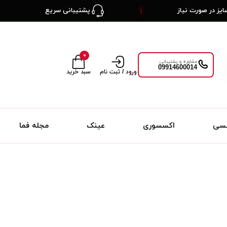
یز در صورت نیاز
پشتیبانی سریع
۰
مشاوره و پشتیبانی
09914600014
ورود / ثبت نام
سبد خرید
لسی
اکسسوری
عینک
مجله فما