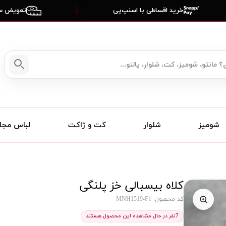
خرید اقساطی با اسنپ‌پی
تعویض سا
شومیز
شلوار
کت و ژاکت
لباس مج
کلاه بیسبالی خز پلنگی
کد محصول: MNH1519-F1
7
نفر در حال مشاهده این محصول هستند