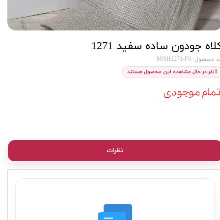
لاه جودون ساده سفید 1271
 محصول: MNH1271-F0
1
نفر در حال مشاهده این محصول هستند
تمام موجودی
نظرات