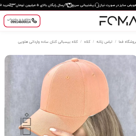
یض سایز در صورت نیاز
پشتیبانی سریع
ارسال رایگان بالای ۵ میلیون تومان
خرید اقس
مشاوره و پشتیبانی
09914600014
روشگاه فما
لباس زنانه
کلاه
کلاه بیسبالی کتان ساده وارداتی هلویی
دسته‌بندی
محصولات
×
هر چیزی که نیاز
داری اینجاست