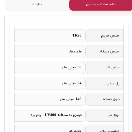
مشخصات محصول
نظرات
جنس فریم
TR90
جنس دسته
Acetate
عرض لنز
50 میلی متر
پل بینی
24 میلی متر
طول دسته
140 میلی متر
نوع لنز
دودی با محافظ UV400 - پلاریزه
مناسب برای
خانم ها