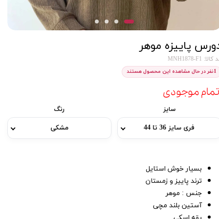
ورس پاییزه موهر
کالا: MNH1878-F1
1
نفر در حال مشاهده این محصول هستند
تمام موجودی
سایز
رنگ
فری سایز 36 تا 44
مشکی
بسیار خوش استایل
ترند پاییز و زمستان
جنس : موهر
آستین بلند مچی
یقه اسکی