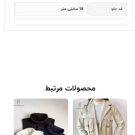
قد جلو
58 سانتی متر
​محصولات مرتبط