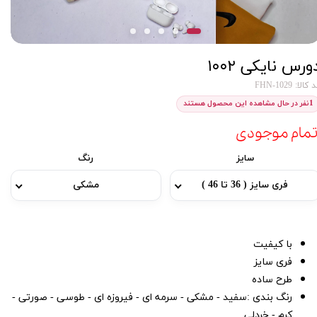
ورس نایکی ۱۰۰۲
کالا: FHN-1029
1
نفر در حال مشاهده این محصول هستند
تمام موجودی
سایز
رنگ
فری سایز ( 36 تا 46 )
مشکی
با کیفیت
فری سایز
طرح ساده
رنگ بندی :سفید - مشکی - سرمه ای - فیروزه ای - طوسی - صورتی -
کرم - خردلی