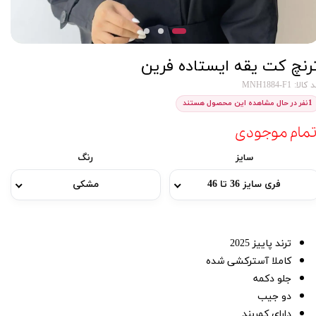
رنچ کت یقه ایستاده فرین
کالا: MNH1884-F1
1
نفر در حال مشاهده این محصول هستند
تمام موجودی
سایز
رنگ
فری سایز 36 تا 46
مشکی
ترند پاییز 2025
کاملا آسترکشی شده
جلو دکمه
دو جیب
دارای کمربند