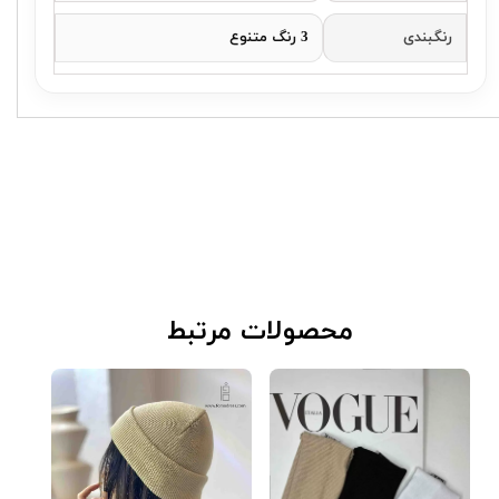
رنگبندی
3 رنگ متنوع
​محصولات مرتبط