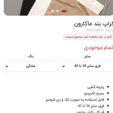
راپ بند ماکارون
کالا: MNH1868-F1
1
نفر در حال مشاهده این محصول هستند
تمام موجودی
سایز
رنگ
فری سایز 34 تا 42
مشکی
پارچه کشی
بسیار کاربردی
قابل استفاده به صورت تک و زیر شومیز
فری سایز 34 تا 42
قد کلی کراپ متغیر