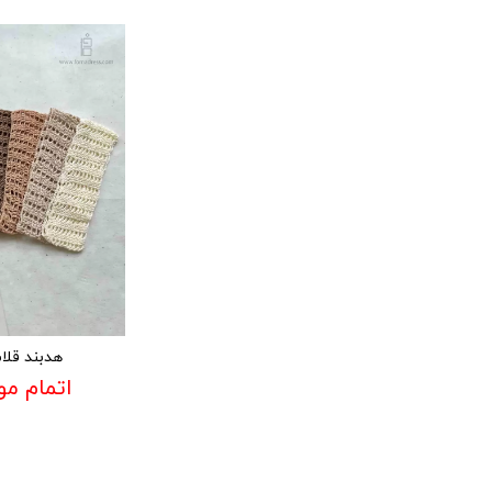
هدبند قلا
اتمام م