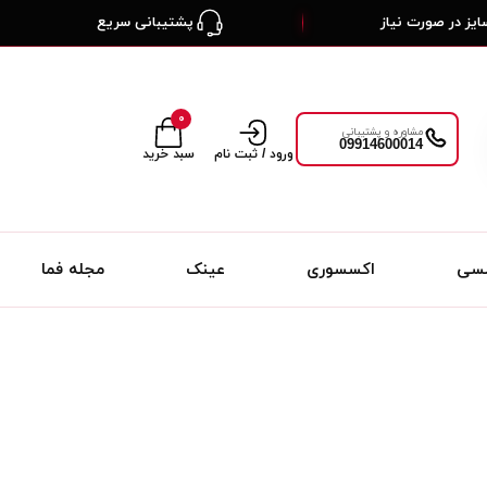
یز در صورت نیاز
پشتیبانی سریع
۰
مشاوره و پشتیبانی
09914600014
ورود / ثبت نام
سبد خرید
لسی
اکسسوری
عینک
مجله فما