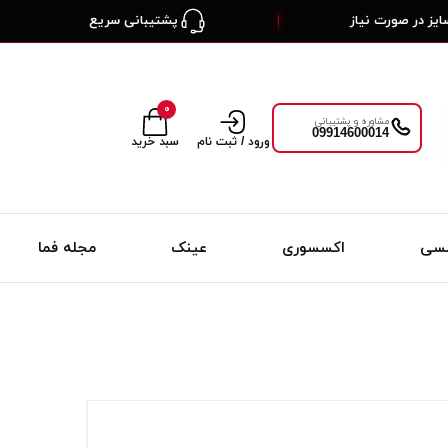
یز در صورت نیاز
پشتیبانی سریع
۰
مشاوره و پشتیبانی
09914600014
ورود / ثبت نام
سبد خرید
لسی
اکسسوری
عینک
مجله فما